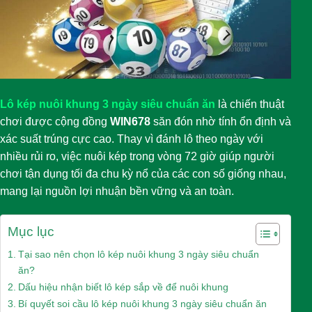
Lô kép nuôi khung 3 ngày siêu chuẩn ăn
là chiến thuật
chơi được cộng đồng
WIN678
săn đón nhờ tính ổn định và
xác suất trúng cực cao. Thay vì đánh lô theo ngày với
nhiều rủi ro, việc nuôi kép trong vòng 72 giờ giúp người
chơi tận dụng tối đa chu kỳ nổ của các con số giống nhau,
mang lại nguồn lợi nhuận bền vững và an toàn.
Mục lục
Tại sao nên chọn lô kép nuôi khung 3 ngày siêu chuẩn
ăn?
Dấu hiệu nhận biết lô kép sắp về để nuôi khung
Bí quyết soi cầu lô kép nuôi khung 3 ngày siêu chuẩn ăn