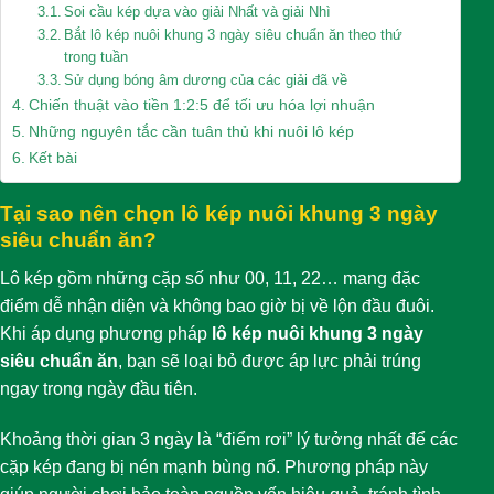
Soi cầu kép dựa vào giải Nhất và giải Nhì
Bắt lô kép nuôi khung 3 ngày siêu chuẩn ăn theo thứ
trong tuần
Sử dụng bóng âm dương của các giải đã về
Chiến thuật vào tiền 1:2:5 để tối ưu hóa lợi nhuận
Những nguyên tắc cần tuân thủ khi nuôi lô kép
Kết bài
Tại sao nên chọn lô kép nuôi khung 3 ngày
siêu chuẩn ăn?
Lô kép gồm những cặp số như 00, 11, 22… mang đặc
điểm dễ nhận diện và không bao giờ bị về lộn đầu đuôi.
Khi áp dụng phương pháp
lô kép nuôi khung 3 ngày
siêu chuẩn ăn
, bạn sẽ loại bỏ được áp lực phải trúng
ngay trong ngày đầu tiên.
Khoảng thời gian 3 ngày là “điểm rơi” lý tưởng nhất để các
cặp kép đang bị nén mạnh bùng nổ. Phương pháp này