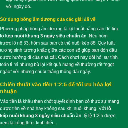
với ngày đó.
Sử dụng bóng âm dương của các giải đã về
Phương pháp bóng âm dương là kỹ thuật nâng cao để tìm
lô kép nuôi khung 3 ngày siêu chuẩn ăn
. Nếu hôm
trước lô nổ 33, hôm sau bạn có thể nuôi kép 88. Quy luật
tương sinh tương khắc giữa các con số giúp bạn đón đầu
được hướng đi của nhà cái. Cách chơi này đòi hỏi sự tính
toán tỉ mỉ nhưng bù lại kết quả mang về thường rất “ngọt
ngào” với những chuỗi thắng thông dài ngày.
Chiến thuật vào tiền 1:2:5 để tối ưu hóa lợi
nhuận
Vào tiền là khâu then chốt quyết định bạn có thực sự mang
được tiền về nhà hay không sau khi nuôi khung. Với
lô
kép nuôi khung 3 ngày siêu chuẩn ăn
, tỷ lệ 1:2:5 được
xem là công thức kinh điển.