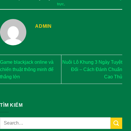
trực
.
ADMIN
Game blackjack online và
Nuôi Lô Khung 3 Ngày Tuyệt
chiến thuật thông minh để
Đối – Cách Đánh Chuẩn
thắng lớn
Cao Thủ
TÌM KIẾM