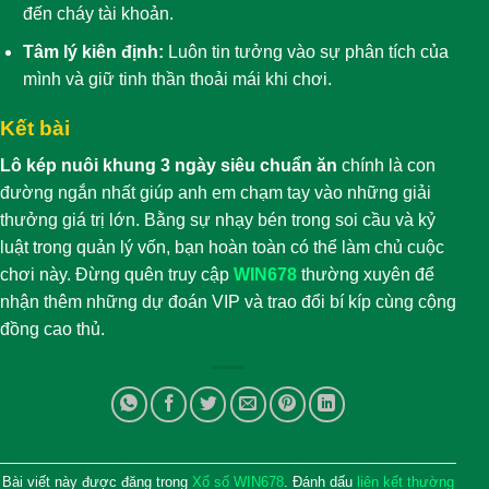
đến cháy tài khoản.
Tâm lý kiên định:
Luôn tin tưởng vào sự phân tích của
mình và giữ tinh thần thoải mái khi chơi.
Kết bài
Lô kép nuôi khung 3 ngày siêu chuẩn ăn
chính là con
đường ngắn nhất giúp anh em chạm tay vào những giải
thưởng giá trị lớn. Bằng sự nhạy bén trong soi cầu và kỷ
luật trong quản lý vốn, bạn hoàn toàn có thể làm chủ cuộc
chơi này. Đừng quên truy cập
WIN678
thường xuyên để
nhận thêm những dự đoán VIP và trao đổi bí kíp cùng cộng
đồng cao thủ.
Bài viết này được đăng trong
Xổ số WIN678
. Đánh dấu
liên kết thường