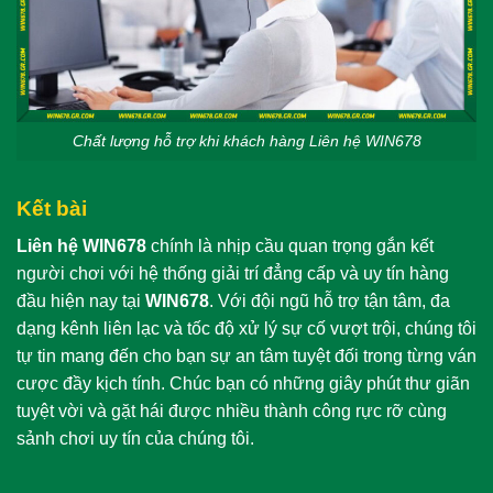
Chất lượng hỗ trợ khi khách hàng Liên hệ WIN678
Kết bài
Liên hệ WIN678
chính là nhịp cầu quan trọng gắn kết
người chơi với hệ thống giải trí đẳng cấp và uy tín hàng
đầu hiện nay tại
WIN678
. Với đội ngũ hỗ trợ tận tâm, đa
dạng kênh liên lạc và tốc độ xử lý sự cố vượt trội, chúng tôi
tự tin mang đến cho bạn sự an tâm tuyệt đối trong từng ván
cược đầy kịch tính. Chúc bạn có những giây phút thư giãn
tuyệt vời và gặt hái được nhiều thành công rực rỡ cùng
sảnh chơi uy tín của chúng tôi.