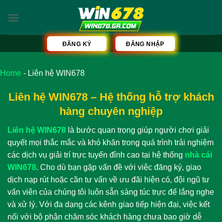
Bỏ
qua
nội
dung
ĐĂNG KÝ
ĐĂNG NHẬP
Home
-
Liên hệ WIN678
Liên hệ WIN678 – Hệ thống hỗ trợ khách
hàng chuyên nghiệp
Liên hệ WIN678
là bước quan trọng giúp người chơi giải
quyết mọi thắc mắc và khó khăn trong quá trình trải nghiệm
các dịch vụ giải trí trực tuyến đỉnh cao tại hệ thống
nhà cái
WIN678
. Cho dù bạn gặp vấn đề với việc đăng ký, giao
dịch nạp rút hoặc cần tư vấn về ưu đãi hiện có, đội ngũ tư
vấn viên của chúng tôi luôn sẵn sàng túc trực để lắng nghe
và xử lý. Với đa dạng các kênh giao tiếp hiện đại, việc kết
nối với bộ phận chăm sóc khách hàng chưa bao giờ dễ