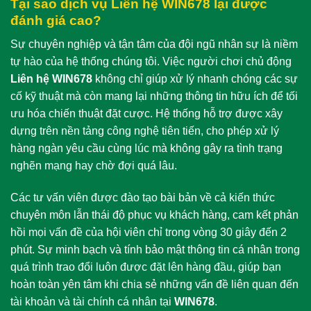
Tại sao dịch vụ Liên hệ WIN678 lại được
đánh giá cao?
Sự chuyên nghiệp và tận tâm của đội ngũ nhân sự là niềm
tự hào của hệ thống chúng tôi. Việc người chơi chủ động
Liên hệ WIN678
không chỉ giúp xử lý nhanh chóng các sự
cố kỹ thuật mà còn mang lại những thông tin hữu ích để tối
ưu hóa chiến thuật đặt cược. Hệ thống hỗ trợ được xây
dựng trên nền tảng công nghệ tiên tiến, cho phép xử lý
hàng ngàn yêu cầu cùng lúc mà không gây ra tình trạng
nghẽn mạng hay chờ đợi quá lâu.
Các tư vấn viên được đào tạo bài bản về cả kiến thức
chuyên môn lẫn thái độ phục vụ khách hàng, cam kết phản
hồi mọi vấn đề của hội viên chỉ trong vòng 30 giây đến 2
phút. Sự minh bạch và tính bảo mật thông tin cá nhân trong
quá trình trao đổi luôn được đặt lên hàng đầu, giúp bạn
hoàn toàn yên tâm khi chia sẻ những vấn đề liên quan đến
tài khoản và tài chính cá nhân tại
WIN678
.