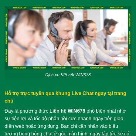
Dịch vụ Kết nối WIN678
Hỗ trợ trực tuyến qua khung Live Chat ngay tại trang
chủ
Đây là phương thức
Liên hệ WIN678
phổ biến nhất nhờ
sự tiện lợi và tốc độ phản hồi cực nhanh ngay trên giao
diện web hoặc ứng dụng. Bạn chỉ cần nhấn vào biểu
tượng bong bóng chat ở góc màn hình, ngay lập tức sẽ có