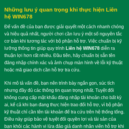
Những lưu ý quan trọng khi thực hiện Liên
hệ WIN678
Để vấn đề của bạn được giải quyết một cách nhanh chóng
và hiệu quả nhất, người chơi cần lưu ý một số nguyên tắc
cơ bản khi tương tác với bộ phận hỗ trợ. Việc chuẩn bị kỹ
lưỡng thông tin giúp quy trình
Liên hệ WIN678
diễn ra
thuận lợi hơn rất nhiều. Đầu tiên, hãy chuẩn bị sẵn tên
đăng nhập chính xác và ảnh chụp màn hình về lỗi kỹ thuật
hoặc mã giao dịch cần hỗ trợ tra cứu.
Khi mô tả vấn đề, bạn nên trình bày ngắn gọn, súc tích
nhưng đầy đủ các thông tin quan trọng nhất. Tuyệt đối
không cung cấp mật khẩu đăng nhập tài khoản cho bất kỳ
ai, kể cả khi bạn đang thực hiện trao đổi hỗ trợ, vì bộ phận
kỹ thuật chỉ cần tên tài khoản để tra cứu trên hệ thống tổng.
Điều này giúp bảo vệ tuyệt đối quyền lợi và tài sản của
bạn khỏi các hành vi lừa đảo giả danh nhân viên hỗ trợ khi