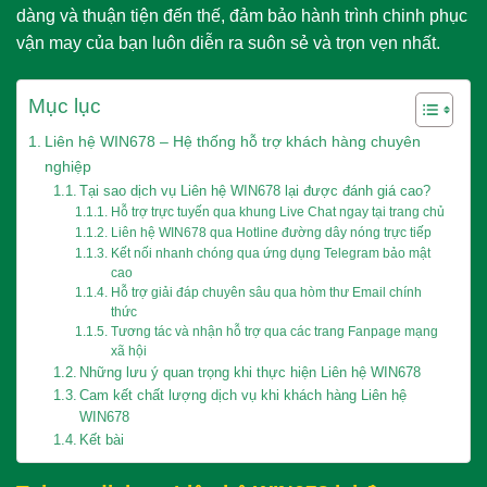
dàng và thuận tiện đến thế, đảm bảo hành trình chinh phục
vận may của bạn luôn diễn ra suôn sẻ và trọn vẹn nhất.
Mục lục
Liên hệ WIN678 – Hệ thống hỗ trợ khách hàng chuyên
nghiệp
Tại sao dịch vụ Liên hệ WIN678 lại được đánh giá cao?
Hỗ trợ trực tuyến qua khung Live Chat ngay tại trang chủ
Liên hệ WIN678 qua Hotline đường dây nóng trực tiếp
Kết nối nhanh chóng qua ứng dụng Telegram bảo mật
cao
Hỗ trợ giải đáp chuyên sâu qua hòm thư Email chính
thức
Tương tác và nhận hỗ trợ qua các trang Fanpage mạng
xã hội
Những lưu ý quan trọng khi thực hiện Liên hệ WIN678
Cam kết chất lượng dịch vụ khi khách hàng Liên hệ
WIN678
Kết bài