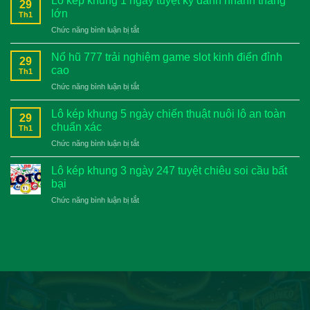
Lô kép khung 1 ngày tuyệt kỹ đánh nhanh thắng
29
bóng
lớn
Th1
đá
ở
Chức năng bình luận bị tắt
wap
Lô
giải
kép
pháp
Nổ hũ 777 trải nghiệm game slot kinh điển đỉnh
29
khung
cập
cao
Th1
1
nhật
ở
Chức năng bình luận bị tắt
ngày
kèo
Nổ
tuyệt
nhà
hũ
kỹ
Lô kép khung 5 ngày chiến thuật nuôi lô an toàn
cái
29
777
đánh
chuẩn xác
siêu
Th1
trải
nhanh
tốc
ở
Chức năng bình luận bị tắt
nghiệm
thắng
Lô
game
lớn
kép
slot
Lô kép khung 3 ngày 247 tuyệt chiêu soi cầu bất
khung
kinh
bại
5
điển
ở
Chức năng bình luận bị tắt
ngày
đỉnh
Lô
chiến
cao
kép
thuật
khung
nuôi
3
lô
ngày
an
247
toàn
tuyệt
chuẩn
chiêu
xác
soi