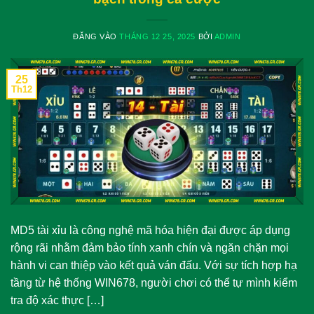
ĐĂNG VÀO
THÁNG 12 25, 2025
BỞI
ADMIN
25
Th12
MD5 tài xỉu là công nghệ mã hóa hiện đại được áp dụng
rộng rãi nhằm đảm bảo tính xanh chín và ngăn chặn mọi
hành vi can thiệp vào kết quả ván đấu. Với sự tích hợp hạ
tầng từ hệ thống WIN678, người chơi có thể tự mình kiểm
tra độ xác thực […]