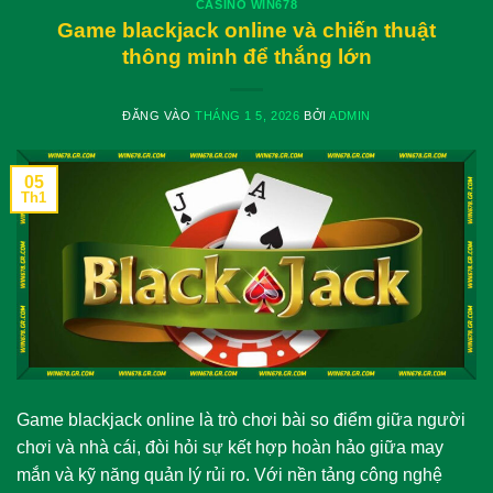
CASINO WIN678
Game blackjack online và chiến thuật
thông minh để thắng lớn
ĐĂNG VÀO
THÁNG 1 5, 2026
BỞI
ADMIN
05
Th1
Game blackjack online là trò chơi bài so điểm giữa người
chơi và nhà cái, đòi hỏi sự kết hợp hoàn hảo giữa may
mắn và kỹ năng quản lý rủi ro. Với nền tảng công nghệ