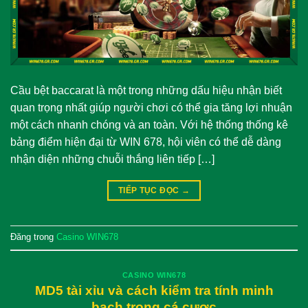
Cầu bệt baccarat là một trong những dấu hiệu nhận biết
quan trọng nhất giúp người chơi có thể gia tăng lợi nhuận
một cách nhanh chóng và an toàn. Với hệ thống thống kê
bảng điểm hiện đại từ WIN 678, hội viên có thể dễ dàng
nhận diện những chuỗi thắng liên tiếp […]
TIẾP TỤC ĐỌC
→
Đăng trong
Casino WIN678
CASINO WIN678
MD5 tài xỉu và cách kiểm tra tính minh
bạch trong cá cược