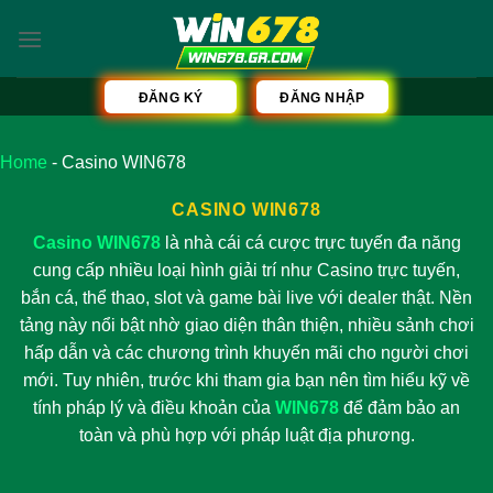
Bỏ
qua
nội
dung
ĐĂNG KÝ
ĐĂNG NHẬP
Home
-
Casino WIN678
CASINO WIN678
Casino WIN678
là nhà cái cá cược trực tuyến đa năng
cung cấp nhiều loại hình giải trí như Casino trực tuyến,
bắn cá, thể thao, slot và game bài live với dealer thật. Nền
tảng này nổi bật nhờ giao diện thân thiện, nhiều sảnh chơi
hấp dẫn và các chương trình khuyến mãi cho người chơi
mới. Tuy nhiên, trước khi tham gia bạn nên tìm hiểu kỹ về
tính pháp lý và điều khoản của
WIN678
để đảm bảo an
toàn và phù hợp với pháp luật địa phương.