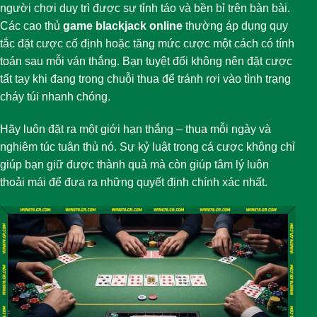
người chơi duy trì được sự tỉnh táo và bền bỉ trên bàn bài.
Các cao thủ
game blackjack online
thường áp dụng quy
tắc đặt cược cố định hoặc tăng mức cược một cách có tính
toán sau mỗi ván thắng. Bạn tuyệt đối không nên đặt cược
tất tay khi đang trong chuỗi thua để tránh rơi vào tình trạng
cháy túi nhanh chóng.
Hãy luôn đặt ra một giới hạn thắng – thua mỗi ngày và
nghiêm túc tuân thủ nó. Sự kỷ luật trong cá cược không chỉ
giúp bạn giữ được thành quả mà còn giúp tâm lý luôn
thoải mái để đưa ra những quyết định chính xác nhất.