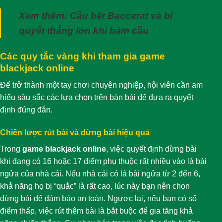
Xem thêm:
Cầu bệt Baccarat
và bí
quyết thắng lớn khi bám cầu
Các quy tắc vàng khi tham gia game
blackjack online
Để trở thành một tay chơi chuyên nghiệp, hội viên cần am
hiểu sâu sắc các lựa chọn trên bàn bài để đưa ra quyết
định đúng đắn.
Chiến lược rút bài và dừng bài hiệu quả
Trong
game blackjack online
, việc quyết định dừng bài
khi đang có 16 hoặc 17 điểm phụ thuộc rất nhiều vào lá bài
ngửa của nhà cái. Nếu nhà cái có lá bài ngửa từ 2 đến 6,
khả năng họ bị “quắc” là rất cao, lúc này bạn nên chọn
dừng bài để đảm bảo an toàn. Ngược lại, nếu bạn có số
điểm thấp, việc rút thêm bài là bắt buộc để gia tăng khả