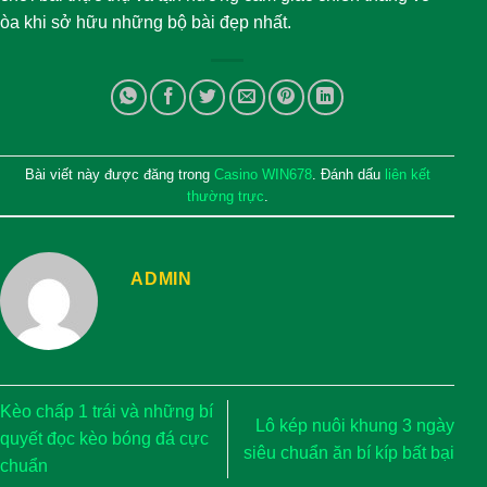
òa khi sở hữu những bộ bài đẹp nhất.
Bài viết này được đăng trong
Casino WIN678
. Đánh dấu
liên kết
thường trực
.
ADMIN
Kèo chấp 1 trái và những bí
Lô kép nuôi khung 3 ngày
quyết đọc kèo bóng đá cực
siêu chuẩn ăn bí kíp bất bại
chuẩn