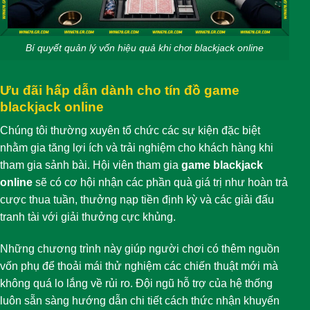
Bí quyết quản lý vốn hiệu quả khi chơi blackjack online
Ưu đãi hấp dẫn dành cho tín đồ game
blackjack online
Chúng tôi thường xuyên tổ chức các sự kiện đặc biệt
nhằm gia tăng lợi ích và trải nghiệm cho khách hàng khi
tham gia sảnh bài.
Hội viên tham gia
game blackjack
online
sẽ có cơ hội nhận các phần quà giá trị như hoàn trả
cược thua tuần, thưởng nạp tiền định kỳ và các giải đấu
tranh tài với giải thưởng cực khủng.
Những chương trình này giúp người chơi có thêm nguồn
vốn phụ để thoải mái thử nghiệm các chiến thuật mới mà
không quá lo lắng về rủi ro. Đội ngũ hỗ trợ của hệ thống
luôn sẵn sàng hướng dẫn chi tiết cách thức nhận khuyến