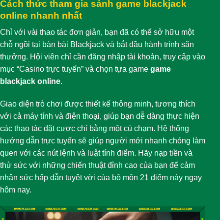
Cách thức tham gia sảnh game blackjack
online nhanh nhất
Chỉ với vài thao tác đơn giản, bạn đã có thể sở hữu một
chỗ ngồi tại bàn bài Blackjack và bắt đầu hành trình săn
thưởng.
Hội viên chỉ cần đăng nhập tài khoản, truy cập vào
mục “Casino trực tuyến” và chọn tựa game
game
blackjack online
.
Giao diện trò chơi được thiết kế thông minh, tương thích
với cả máy tính và điện thoại, giúp bạn dễ dàng thực hiện
các thao tác đặt cược chỉ bằng một cú chạm. Hệ thống
hướng dẫn trực tuyến sẽ giúp người mới nhanh chóng làm
quen với các nút lệnh và luật tính điểm. Hãy nạp tiền và
thử sức với những chiến thuật đỉnh cao của bạn để cảm
nhận sức hấp dẫn tuyệt vời của bộ môn 21 điểm này ngay
hôm nay.