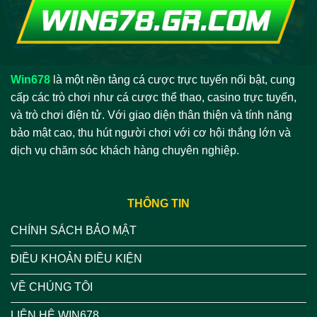
Win678
là một nền tảng cá cược trực tuyến nổi bật, cung
cấp các trò chơi như cá cược thể thao, casino trực tuyến,
và trò chơi điện tử. Với giao diện thân thiện và tính năng
bảo mật cao, thu hút người chơi với cơ hội thắng lớn và
dịch vụ chăm sóc khách hàng chuyên nghiệp.
THÔNG TIN
CHÍNH SÁCH BẢO MẬT
ĐIỀU KHOẢN ĐIỀU KIỆN
VỀ CHÚNG TÔI
LIÊN HỆ WIN678