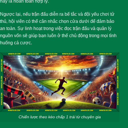
này là hoàn toàn hợp lý.
Ngược lại, nếu trận đấu diễn ra bế tắc và đội yếu chơi tử
thủ, hội viên có thể cân nhắc chọn cửa dưới để đảm bảo
an toàn. Sự linh hoạt trong việc đọc trận đấu và quản lý
nguồn vốn sẽ giúp bạn luôn ở thế chủ động trong mọi tình
huống cá cược.
Chiến lược theo kèo chấp 1 trái từ chuyên gia