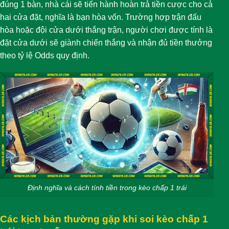
đúng 1 bàn, nhà cái sẽ tiến hành hoàn trả tiền cược cho cả
hai cửa đặt, nghĩa là bạn hòa vốn. Trường hợp trận đấu
hòa hoặc đội cửa dưới thắng trận, người chơi được tính là
đặt cửa dưới sẽ giành chiến thắng và nhận đủ tiền thưởng
theo tỷ lệ Odds quy định.
Định nghĩa và cách tính tiền trong kèo chấp 1 trái
Các kịch bản thường gặp khi soi kèo chấp 1