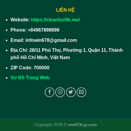
LIÊN HỆ
Website:
https://cleanforlife.me/
Phone: +849678
98
898
Email:
infowin678@gmail.com
Địa Chỉ: 28/11 Phú Thọ, Phường 1, Quận 11, Thành
phố Hồ Chí Minh, Việt Nam
ZIP Code: 700000
Sơ Đồ Trang Web
Copyright 2026 ©
win678.gr.com