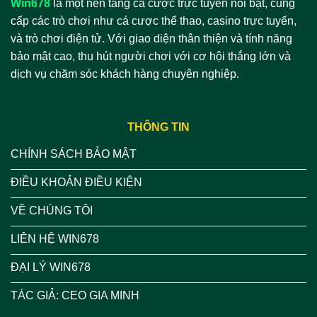
Win678
là một nền tảng cá cược trực tuyến nổi bật, cung
cấp các trò chơi như cá cược thể thao, casino trực tuyến,
và trò chơi điện tử. Với giao diện thân thiện và tính năng
bảo mật cao, thu hút người chơi với cơ hội thắng lớn và
dịch vụ chăm sóc khách hàng chuyên nghiệp.
THÔNG TIN
CHÍNH SÁCH BẢO MẬT
ĐIỀU KHOẢN ĐIỀU KIỆN
VỀ CHÚNG TÔI
LIÊN HỆ WIN678
ĐẠI LÝ WIN678
TÁC GIẢ: CEO GIA MINH