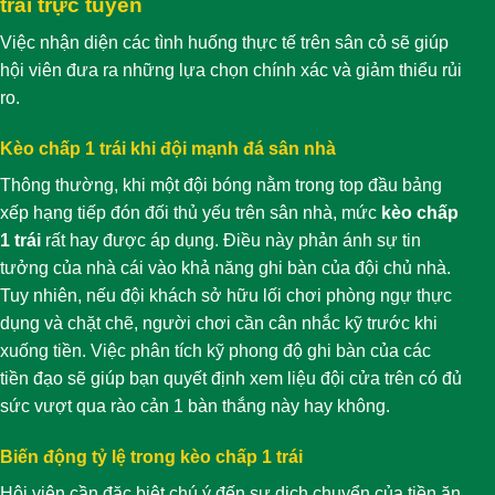
trái trực tuyến
Việc nhận diện các tình huống thực tế trên sân cỏ sẽ giúp
hội viên đưa ra những lựa chọn chính xác và giảm thiểu rủi
ro.
Kèo chấp 1 trái khi đội mạnh đá sân nhà
Thông thường, khi một đội bóng nằm trong top đầu bảng
xếp hạng tiếp đón đối thủ yếu trên sân nhà, mức
kèo chấp
1 trái
rất hay được áp dụng. Điều này phản ánh sự tin
tưởng của nhà cái vào khả năng ghi bàn của đội chủ nhà.
Tuy nhiên, nếu đội khách sở hữu lối chơi phòng ngự thực
dụng và chặt chẽ, người chơi cần cân nhắc kỹ trước khi
xuống tiền. Việc phân tích kỹ phong độ ghi bàn của các
tiền đạo sẽ giúp bạn quyết định xem liệu đội cửa trên có đủ
sức vượt qua rào cản 1 bàn thắng này hay không.
Biến động tỷ lệ trong kèo chấp 1 trái
Hội viên cần đặc biệt chú ý đến sự dịch chuyển của tiền ăn