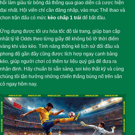
hội làm giàu từ bóng đá thông qua giao diện cá cược hiện
đại nhất. Hội viên chỉ cần đăng nhập, vào mục Thể thao và
chọn trận đấu có mức
kèo chấp 1 trái
để bắt đầu.
Ứng dụng được tối ưu hóa tốc độ tải trang, giúp bạn cập
nhật tỷ lệ Odds theo từng giây để không bỏ lỡ thời điểm
vàng khi vào kèo. Tính năng thống kê lịch sử đối đầu và
phong độ gần đây cũng được tích hợp ngay cạnh bảng
kèo, giúp người chơi có thêm tư liệu quý giá để đưa ra
nhận định. Hãy chuẩn bị sẵn sàng, soi kèo thật kỹ và cùng
chúng tôi tận hưởng những chiến thắng bùng nổ trên sân
cỏ ngay hôm nay.