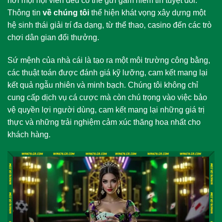
nơi mọi hội viên đều có thể gửi gắm niềm tin tuyệt đối.
Thông tin
về chúng tôi
thể hiện khát vọng xây dựng một
hệ sinh thái giải trí đa dạng, từ thể thao, casino đến các trò
chơi dân gian đổi thưởng.
Sứ mệnh của nhà cái là tạo ra một môi trường công bằng,
các thuật toán được đánh giá kỹ lưỡng, cam kết mang lại
kết quả ngẫu nhiên và minh bạch. Chúng tôi không chỉ
cung cấp dịch vụ cá cược mà còn chú trọng vào việc bảo
vệ quyền lợi người dùng, cam kết mang lại những giá trị
thực và những trải nghiệm cảm xúc thăng hoa nhất cho
khách hàng.