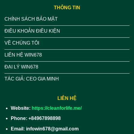
THÔNG TIN
CHÍNH SÁCH BẢO MẬT
ĐIỀU KHOẢN ĐIỀU KIỆN
VỀ CHÚNG TÔI
LIÊN HỆ WIN678
ĐẠI LÝ WIN678
TÁC GIẢ: CEO GIA MINH
LIÊN HỆ
Website:
https://cleanforlife.me/
Phone: +849678
98
898
Email:
infowin678@gmail.com