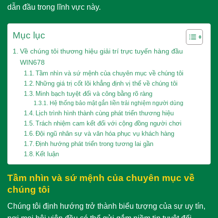
dẫn đầu trong lĩnh vực này.
Mục lục
Về chúng tôi thương hiệu giải trí trực tuyến hàng đầu
WIN678
Tầm nhìn và sứ mệnh của chuyên mục về chúng tôi
Những giá trị cốt lõi khẳng định vị thế về chúng tôi
Minh bạch tuyệt đối và công bằng rõ ràng
Hệ thống bảo mật gắn liền trải nghiệm người dùng
Lịch trình hình thành cùng phát triển thương hiệu
Trách nhiệm cam kết đối với cộng đồng người chơi
Đội ngũ nhân sự và văn hóa phục vụ khách hàng
Định hướng phát triển trong tương lai gần
Kết luận
Tầm nhìn và sứ mệnh của chuyên mục về
chúng tôi
Chúng tôi định hướng trở thành biểu tượng của sự uy tín,