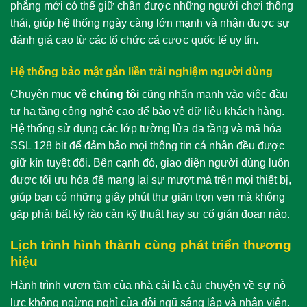
phẳng mới có thể giữ chân được những người chơi thông
thái, giúp hệ thống ngày càng lớn mạnh và nhận được sự
đánh giá cao từ các tổ chức cá cược quốc tế uy tín.
Hệ thống bảo mật gắn liền trải nghiệm người dùng
Chuyên mục
về chúng tôi
cũng nhấn mạnh vào việc đầu
tư hạ tầng công nghệ cao để bảo vệ dữ liệu khách hàng.
Hệ thống sử dụng các lớp tường lửa đa tầng và mã hóa
SSL 128 bit để đảm bảo mọi thông tin cá nhân đều được
giữ kín tuyệt đối. Bên cạnh đó, giao diện người dùng luôn
được tối ưu hóa để mang lại sự mượt mà trên mọi thiết bị,
giúp bạn có những giây phút thư giãn trọn vẹn mà không
gặp phải bất kỳ rào cản kỹ thuật hay sự cố gián đoạn nào.
Lịch trình hình thành cùng phát triển thương
hiệu
Hành trình vươn tầm của nhà cái là câu chuyện về sự nỗ
lực không ngừng nghỉ của đội ngũ sáng lập và nhân viên.