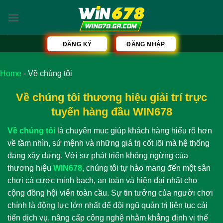
Bỏ
qua
nội
dung
ĐĂNG KÝ
ĐĂNG NHẬP
Home
-
Về chúng tôi
Về chúng tôi thương hiệu giải trí trực
tuyến hàng đầu WIN678
Về chúng tôi
là chuyên mục giúp khách hàng hiểu rõ hơn
về tầm nhìn, sứ mệnh và những giá trị cốt lõi mà hệ thống
đang xây dựng. Với sự phát triển không ngừng của
thương hiệu
WIN678
, chúng tôi tự hào mang đến một sân
chơi cá cược minh bạch, an toàn và hiện đại nhất cho
cộng đồng hội viên toàn cầu. Sự tin tưởng của người chơi
chính là động lực lớn nhất để đội ngũ quản trị liên tục cải
tiến dịch vụ, nâng cấp công nghệ nhằm khẳng định vị thế