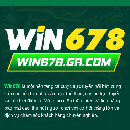
Win678
là một nền tảng cá cược trực tuyến nổi bật, cung
cấp các trò chơi như cá cược thể thao, casino trực tuyến,
và trò chơi điện tử. Với giao diện thân thiện và tính năng
bảo mật cao, thu hút người chơi với cơ hội thắng lớn và
dịch vụ chăm sóc khách hàng chuyên nghiệp.