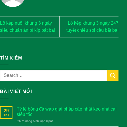
Lô kép nuôi khung 3 ngày
Lô kép khung 3 ngày 247
siêu chuẩn ăn bí kíp bất bại
tuyệt chiêu soi cầu bất bại
TÌM KIẾM
BÀI VIẾT MỚI
Tỷ lệ bóng đá wap giải pháp cập nhật kèo nhà cái
29
siêu tốc
Th1
ở
Chức năng bình luận bị tắt
Tỷ