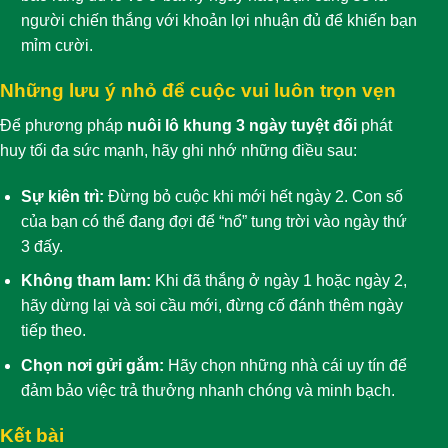
người chiến thắng với khoản lợi nhuận đủ để khiến bạn
mỉm cười.
Những lưu ý nhỏ để cuộc vui luôn trọn vẹn
Để phương pháp
nuôi lô khung 3 ngày tuyệt đối
phát
huy tối đa sức mạnh, hãy ghi nhớ những điều sau:
Sự kiên trì:
Đừng bỏ cuộc khi mới hết ngày 2. Con số
của bạn có thể đang đợi để “nổ” tung trời vào ngày thứ
3 đấy.
Không tham lam:
Khi đã thắng ở ngày 1 hoặc ngày 2,
hãy dừng lại và soi cầu mới, đừng cố đánh thêm ngày
tiếp theo.
Chọn nơi gửi gắm:
Hãy chọn những nhà cái uy tín để
đảm bảo việc trả thưởng nhanh chóng và minh bạch.
Kết bài