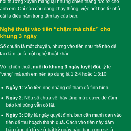
nối thường xuyên mang lại những chiến thắng rực rỡ cho
anh em. Chỉ cần cầu đang chạy thông, việc hốt bạc từ nhà
cái là điều nằm trong tầm tay của bạn.
Nghệ thuật vào tiền “chậm mà chắc” cho
khung 3 ngày
Số chuẩn là một chuyện, nhưng vào tiền như thế nào để
lãi đậm lại là một nghệ thuật khác.
Với chiến thuật
nuôi lô khung 3 ngày tuyệt đối
, tỷ lệ
“vàng” mà anh em nên áp dụng là 1:2:4 hoặc 1:3:10.
Ngày 1:
Vào tiền nhẹ nhàng để thăm dò tình hình.
Ngày 2:
Nếu số chưa về, hãy tăng mức cược để đảm
bảo khi trúng vẫn có lãi.
Ngày 3:
Đây là ngày quyết định, bạn cần mạnh dạn vào
tiền để thu hoạch thành quả. Cách vào tiền này đảm
bảo rằng dù lô về ở bất kỳ ngày nào, bạn cũng sẽ là