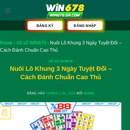
Bỏ
qua
nội
dung
ĐĂNG KÝ
ĐĂNG NHẬP
Home
-
Xổ số WIN678
-
Nuôi Lô Khung 3 Ngày Tuyệt Đối –
Cách Đánh Chuẩn Cao Thủ
XỔ SỐ WIN678
Nuôi Lô Khung 3 Ngày Tuyệt Đối –
Cách Đánh Chuẩn Cao Thủ
ĐĂNG VÀO
THÁNG 1 25, 2026
BỞI
ADMIN
25
Th1