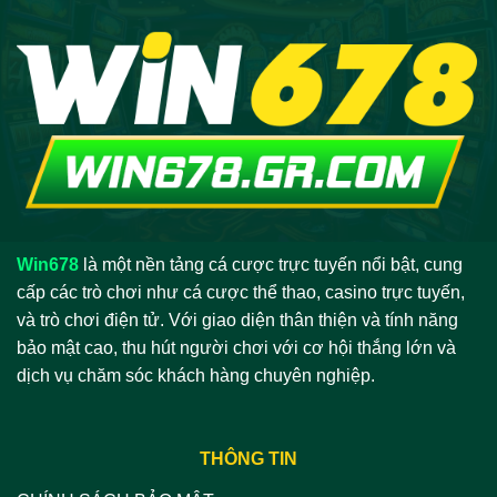
soi
cầu
bất
bại
Win678
là một nền tảng cá cược trực tuyến nổi bật, cung
cấp các trò chơi như cá cược thể thao, casino trực tuyến,
và trò chơi điện tử. Với giao diện thân thiện và tính năng
bảo mật cao, thu hút người chơi với cơ hội thắng lớn và
dịch vụ chăm sóc khách hàng chuyên nghiệp.
THÔNG TIN