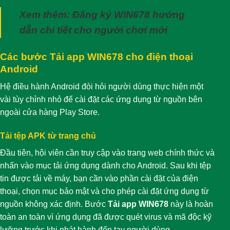
Xem thêm:
Đăng ký WIN678 hướng
dẫn chi tiết cho người chơi mới
Các bước Tải app WIN678 cho điện thoại
Android
Hệ điều hành Android đòi hỏi người dùng thực hiện một
vài tùy chỉnh nhỏ để cài đặt các ứng dụng từ nguồn bên
ngoài cửa hàng Play Store.
Tải tệp APK từ trang chủ
Đầu tiên, hội viên cần truy cập vào trang web chính thức và
nhấn vào mục tải ứng dụng dành cho Android. Sau khi tệp
tin được tải về máy, bạn cần vào phần cài đặt của điện
thoại, chọn mục bảo mật và cho phép cài đặt ứng dụng từ
nguồn không xác định. Bước
Tải app WIN678
này là hoàn
toàn an toàn vì ứng dụng đã được quét virus và mã độc kỹ
lưỡng trước khi phát hành đến tay người dùng.