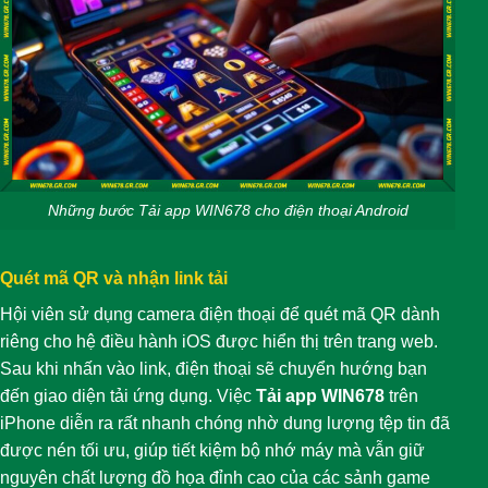
Những bước Tải app WIN678 cho điện thoại Android
Quét mã QR và nhận link tải
Hội viên sử dụng camera điện thoại để quét mã QR dành
riêng cho hệ điều hành iOS được hiển thị trên trang web.
Sau khi nhấn vào link, điện thoại sẽ chuyển hướng bạn
đến giao diện tải ứng dụng. Việc
Tải app WIN678
trên
iPhone diễn ra rất nhanh chóng nhờ dung lượng tệp tin đã
được nén tối ưu, giúp tiết kiệm bộ nhớ máy mà vẫn giữ
nguyên chất lượng đồ họa đỉnh cao của các sảnh game