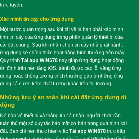
trực tuyến.
Xác minh tin cậy cho ứng dụng
Một bước quan trọng sau khi tải về là bạn phải xác minh
tính tin cậy của ứng dụng trong phần quản lý thiết bị của
cài đặt chung. Sau khi nhấn chọn tin cậy nhà phát hành,
ứng dụng sẽ chính thức hoạt động bình thường trên máy.
Quy trình
Tải app WIN678
này giúp ứng dụng hoạt động
ổn định trên nền tảng iOS, tránh được các lỗi văng ứng
dụng hoặc không tương thích thường gặp ở những ứng
dụng cá cược kém chất lượng khác trên thị trường.
Những lưu ý an toàn khi cài đặt ứng dụng di
động
Để bảo vệ thiết bị và thông tin cá nhân, người chơi cần
tuân thủ một số quy tắc bảo mật cơ bản trong quá trình cài
đặt. Bạn chỉ nên thực hiện việc
Tải app WIN678
trực tiếp
từ trang web chính thức của nhà cái, tuyệt đối không tải từ