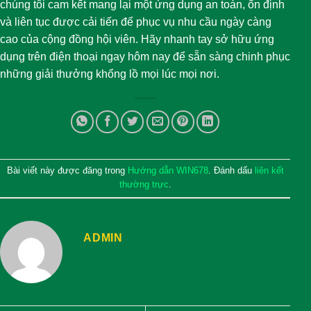
chúng tôi cam kết mang lại một ứng dụng an toàn, ổn định
và liên tục được cải tiến để phục vụ nhu cầu ngày càng
cao của cộng đồng hội viên. Hãy nhanh tay sở hữu ứng
dụng trên điện thoại ngay hôm nay để sẵn sàng chinh phục
những giải thưởng khổng lồ mọi lúc mọi nơi.
Bài viết này được đăng trong
Hướng dẫn WIN678
. Đánh dấu
liên kết
thường trực
.
ADMIN