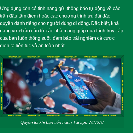
Ứng dụng còn có tính năng gửi thông báo tự động về các
trận đấu tâm điểm hoặc các chương trình ưu đãi đặc
quyền dành riêng cho người dùng di động. Đặc biệt, khả
năng vượt rào cản từ các nhà mạng giúp quá trình truy cập
của bạn luôn thông suốt, đảm bảo trải nghiệm cá cược
diễn ra liên tục và an toàn nhất.
Quyền lợi khi bạn tiến hành Tải app WIN678