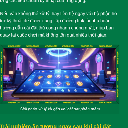
ứng các tiêu chuẩn kỹ thuật của ứng dụng.
Nếu vẫn không thể xử lý, hãy liên hệ ngay với bộ phận hỗ
trợ kỹ thuật để được cung cấp đường link tải phụ hoặc
hướng dẫn cài đặt thủ công nhanh chóng nhất, giúp bạn
quay lại cuộc chơi mà không tốn quá nhiều thời gian.
Giải pháp xử lý lỗi gặp khi cài đặt phần mềm
Trải nghiệm ấn tượng ngay sau khi cài đặt