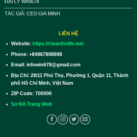
ĐẠI LÝ WIN678
TÁC GIẢ: CEO GIA MINH
LIÊN HỆ
Website:
https://cleanforlife.me/
Phone: +849678
98
898
Email:
infowin678@gmail.com
Địa Chỉ: 28/11 Phú Thọ, Phường 1, Quận 11, Thành
phố Hồ Chí Minh, Việt Nam
ZIP Code: 700000
Sơ Đồ Trang Web