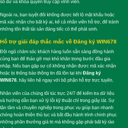
số dư và khóa quyền truy cập vĩnh viễn.
Ngoài ra, bạn tuyệt đối không được tiết lộ mật khẩu hoặc
mã xác nhận cho bất kỳ ai, kể cả nhân viên hỗ trợ, để tránh
những tổn thất tài sản đáng tiếc có thể phát sinh.
Hỗ trợ giải đáp thắc mắc về Đăng ký WIN678
Đội ngũ chăm sóc khách hàng luôn sẵn sàng đồng hành
cùng bạn để tháo gỡ mọi khó khăn trong bước đầu gia
nhập. Nếu bạn gặp sự cố không nhận được mã xác nhận
hoặc bị thông báo thông tin đã tồn tại khi
Đăng ký
WIN678
, hãy liên hệ ngay với bộ phận hỗ trợ trực tuyến.
Nhân viên của chúng tôi túc trực 24/7 để kiểm tra dữ liệu
và hướng dẫn bạn xử lý lỗi kỹ thuật chỉ trong giây lát. Sự
tận tâm và chuyên nghiệp trong phục vụ giúp bạn nhanh
chóng hoàn thiện thủ tục và bắt đầu hành trình chinh phục
những phần thưởng giá trị mà không gặp phải bất kỳ rào