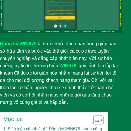
Đăng ký WIN678
là bước khởi đầu quan trọng giúp bạn
sở hữu tấm vé bước vào thế giới cá cược trực tuyến
chuyên nghiệp và đẳng cấp nhất hiện nay. Với sự bảo
chứng uy tín từ thương hiệu
WIN678
, quy trình tạo lập tài
khoản đã được tối giản hóa nhằm mang lại sự tiện lợi tối
đa cho mọi đối tượng khách hàng tham gia. Chỉ với vài
thao tác cơ bản, người chơi sẽ chính thức trở thành hội
viên và có cơ hội nhận ngay những gói quà tặng chào
mừng vô cùng giá trị và hấp dẫn.
Mục lục
Điều kiện cần thiết để Đăng ký WIN678 thành công