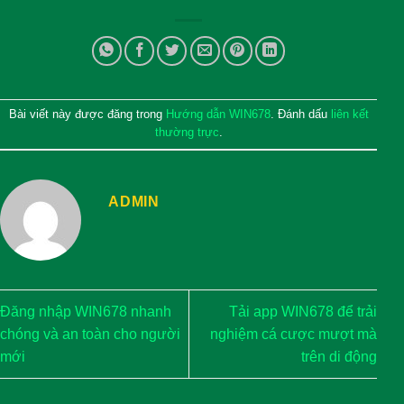
Bài viết này được đăng trong
Hướng dẫn WIN678
. Đánh dấu
liên kết
thường trực
.
ADMIN
Đăng nhập WIN678 nhanh
Tải app WIN678 để trải
chóng và an toàn cho người
nghiệm cá cược mượt mà
mới
trên di động