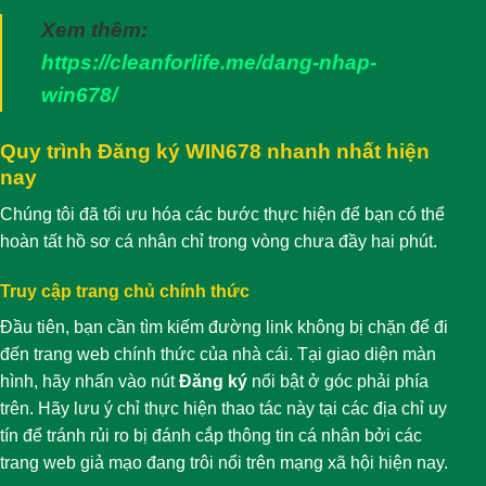
Xem thêm:
https://cleanforlife.me/dang-nhap-
win678/
Quy trình Đăng ký WIN678 nhanh nhất hiện
nay
Chúng tôi đã tối ưu hóa các bước thực hiện để bạn có thể
hoàn tất hồ sơ cá nhân chỉ trong vòng chưa đầy hai phút.
Truy cập trang chủ chính thức
Đầu tiên, bạn cần tìm kiếm đường link không bị chặn để đi
đến trang web chính thức của nhà cái. Tại giao diện màn
hình, hãy nhấn vào nút
Đăng ký
nổi bật ở góc phải phía
trên. Hãy lưu ý chỉ thực hiện thao tác này tại các địa chỉ uy
tín để tránh rủi ro bị đánh cắp thông tin cá nhân bởi các
trang web giả mạo đang trôi nổi trên mạng xã hội hiện nay.