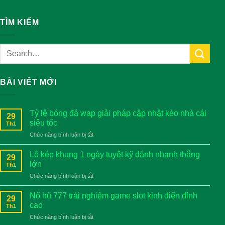
TÌM KIẾM
BÀI VIẾT MỚI
Tỷ lệ bóng đá wap giải pháp cập nhật kèo nhà cái
29
siêu tốc
Th1
ở
Chức năng bình luận bị tắt
Tỷ
lệ
Lô kép khung 1 ngày tuyệt kỹ đánh nhanh thắng
29
bóng
lớn
Th1
đá
ở
Chức năng bình luận bị tắt
wap
Lô
giải
kép
pháp
Nổ hũ 777 trải nghiệm game slot kinh điển đỉnh
29
khung
cập
cao
Th1
1
nhật
ở
Chức năng bình luận bị tắt
ngày
kèo
Nổ