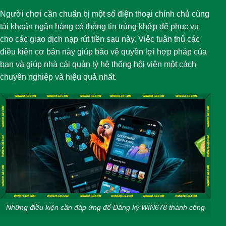
Người chơi cần chuẩn bị một số điện thoại chính chủ cùng
tài khoản ngân hàng có thông tin trùng khớp để phục vụ
cho các giao dịch nạp rút tiền sau này. Việc tuân thủ các
điều kiện cơ bản này giúp bảo vệ quyền lợi hợp pháp của
bạn và giúp nhà cái quản lý hệ thống hội viên một cách
chuyên nghiệp và hiệu quả nhất.
Những điều kiện cần đáp ứng để Đăng ký WIN678 thành công