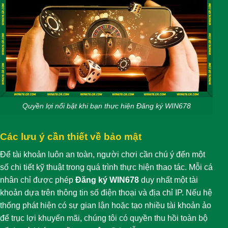
Quyền lợi nổi bật khi bạn thực hiện Đăng ký WIN678
Các lưu ý cần thiết về bảo mật
Để tài khoản luôn an toàn, người chơi cần chú ý đến một
số chi tiết kỹ thuật trong quá trình thực hiện thao tác. Mỗi cá
nhân chỉ được phép
Đăng ký WIN678
duy nhất một tài
khoản dựa trên thông tin số điện thoại và địa chỉ IP. Nếu hệ
thống phát hiện có sự gian lận hoặc tạo nhiều tài khoản ảo
để trục lợi khuyến mãi, chúng tôi có quyền thu hồi toàn bộ