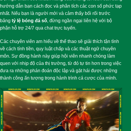
hướng dẫn bạn cách đọc và phân tích các con số phức tạp
nhất. Nếu bạn là người mới và cảm thấy bối rối trước
bảng
tỷ lệ bóng đá số
, đừng ngần ngại liên hệ với bộ
phận hỗ trợ 24/7 qua chat trực tuyến.
Các chuyên viên am hiểu về thể thao sẽ giải thích tận tình
về cách tính tiền, quy luật chấp và các thuật ngữ chuyên
môn. Sự đồng hành này giúp hội viên nhanh chóng làm
quen với nhịp độ của thị trường, từ đó tự tin hơn trong việc
đưa ra những phán đoán độc lập và gặt hái được những
thành công ấn tượng trong hành trình cá cược của mình.