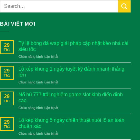
BÀI VIẾT MỚI
Tỷ lệ bóng đá wap giải pháp cập nhật kèo nhà cái
29
siêu tốc
Th1
ở
Chức năng bình luận bị tắt
Tỷ
lệ
Lô kép khung 1 ngày tuyệt kỹ đánh nhanh thắng
29
bóng
lớn
Th1
đá
ở
Chức năng bình luận bị tắt
wap
Lô
giải
kép
pháp
Nổ hũ 777 trải nghiệm game slot kinh điển đỉnh
29
khung
cập
cao
Th1
1
nhật
ở
Chức năng bình luận bị tắt
ngày
kèo
Nổ
tuyệt
nhà
hũ
kỹ
Lô kép khung 5 ngày chiến thuật nuôi lô an toàn
cái
29
777
đánh
chuẩn xác
siêu
Th1
trải
nhanh
tốc
ở
Chức năng bình luận bị tắt
nghiệm
thắng
Lô
game