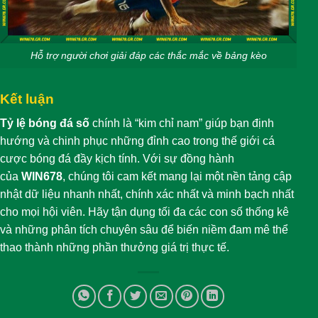
Hỗ trợ người chơi giải đáp các thắc mắc về bảng kèo
Kết luận
Tỷ lệ bóng đá số
chính là “kim chỉ nam” giúp bạn định
hướng và chinh phục những đỉnh cao trong thế giới cá
cược bóng đá đầy kịch tính. Với sự đồng hành
của
WIN678
, chúng tôi cam kết mang lại một nền tảng cập
nhật dữ liệu nhanh nhất, chính xác nhất và minh bạch nhất
cho mọi hội viên. Hãy tận dụng tối đa các con số thống kê
và những phân tích chuyên sâu để biến niềm đam mê thể
thao thành những phần thưởng giá trị thực tế.