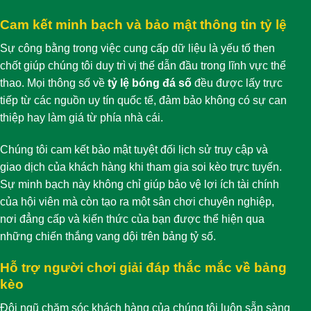
Cam kết minh bạch và bảo mật thông tin tỷ lệ
Sự công bằng trong việc cung cấp dữ liệu là yếu tố then
chốt giúp chúng tôi duy trì vị thế dẫn đầu trong lĩnh vực thể
thao. Mọi thông số về
tỷ lệ bóng đá số
đều được lấy trực
tiếp từ các nguồn uy tín quốc tế, đảm bảo không có sự can
thiệp hay làm giá từ phía nhà cái.
Chúng tôi cam kết bảo mật tuyệt đối lịch sử truy cập và
giao dịch của khách hàng khi tham gia soi kèo trực tuyến.
Sự minh bạch này không chỉ giúp bảo vệ lợi ích tài chính
của hội viên mà còn tạo ra một sân chơi chuyên nghiệp,
nơi đẳng cấp và kiến thức của bạn được thể hiện qua
những chiến thắng vang dội trên bảng tỷ số.
Hỗ trợ người chơi giải đáp thắc mắc về bảng
kèo
Đội ngũ chăm sóc khách hàng của chúng tôi luôn sẵn sàng