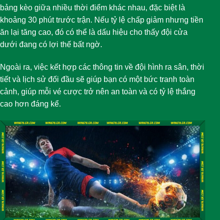
bảng kèo giữa nhiều thời điểm khác nhau, đặc biệt là
khoảng 30 phút trước trận. Nếu tỷ lệ chấp giảm nhưng tiền
ăn lại tăng cao, đó có thể là dấu hiệu cho thấy đội cửa
dưới đang có lợi thế bất ngờ.
Ngoài ra, việc kết hợp các thông tin về đội hình ra sân, thời
tiết và lịch sử đối đầu sẽ giúp bạn có một bức tranh toàn
cảnh, giúp mỗi vé cược trở nên an toàn và có tỷ lệ thắng
cao hơn đáng kể.