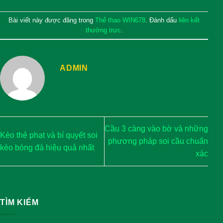
Bài viết này được đăng trong
Thể thao WIN678
. Đánh dấu
liên kết
thường trực
.
ADMIN
Cầu 3 càng vào bờ và những
Kèo thẻ phạt và bí quyết soi
phương pháp soi cầu chuẩn
kèo bóng đá hiệu quả nhất
xác
TÌM KIẾM