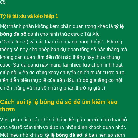
độ.
Tỷ lệ tài xỉu và kèo hiệp 1
Một thành phần không kém phần quan trọng khác là
tỷ lệ
bóng đá số
dành cho hình thức cược Tài Xỉu
(Over/Under) và các loại kèo nhanh trong hiệp 1. Những
thông số này cho phép bạn dự đoán tổng số bàn thắng mà
không cần quan tâm đến đội nào thắng hay thua chung
cuộc. Sự đa dạng này mang lại nhiều lựa chọn linh hoạt,
giúp hội viên dễ dàng xoay chuyển chiến thuật cược dựa
trên diễn biến thực tế của trận đấu, từ đó gia tăng cơ hội
chiến thắng và thu về những phần thưởng giá trị.
Cách soi tỷ lệ bóng đá số để tìm kiếm kèo
thơm
Việc phân tích các chỉ số thống kê giúp người chơi loại bỏ
các yếu tố cảm tính và đưa ra nhận định khách quan nhất.
Một mẹo nhỏ khi soi
tỷ lệ bóng đá số
là bạn nên so sánh