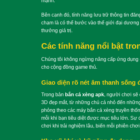
mạnh.
Bên cạnh đó, tính năng lưu trữ thông tin đăng
chạm là có thể bước vào thế giới đại dương
thưởng giá trị.
Các tính năng nổi bật tr
Chúng tôi không ngừng nâng cấp ứng dụng đ
cho cộng đồng game thủ.
Giao diện rõ nét âm thanh sống 
Trong bản
bắn cá xèng apk
, người chơi sẽ
3D đẹp mắt, từ những chú cá nhỏ đến những
phỏng theo các máy bắn cá xèng truyền thốn
mỗi khi bạn tiêu diệt được mục tiêu lớn. Sự
chơi khi trải nghiệm lâu, biến mỗi phiên ch