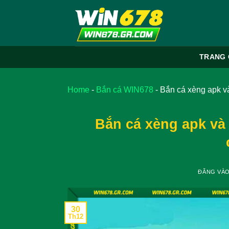
Bỏ
qua
nội
dung
TRANG 
Home
-
Bắn cá WIN678
-
Bắn cá xèng apk và
Bắn cá xèng apk và
ĐĂNG VÀ
30
Th12