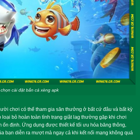
 chọn cài đặt bắn cá xèng apk
người chơi có thể tham gia săn thưởng ở bất cứ đâu và bất kỳ
 loại bỏ hoàn toàn tình trạng giật lag thường gặp khi chơi
ém ổn định. Ứng dụng được thiết kế tối ưu hóa băng thông,
ủa bạn diễn ra mượt mà ngay cả khi kết nối mạng không quá