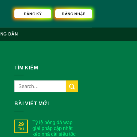
ĐĂNG KÝ
ĐĂNG NHẬP
NG DẪN
TÌM KIẾM
BÀI VIẾT MỚI
Tỷ lệ bóng đá wap
29
giải pháp cập nhật
Th1
kèo nhà cái siêu tốc