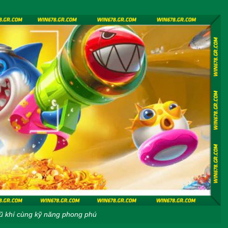
ũ khí cùng kỹ năng phong phú