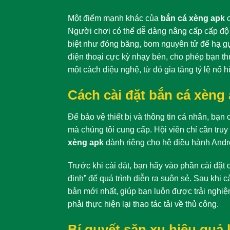
Một điểm mạnh khác của
bắn cá xèng apk
c
Người chơi có thể dễ dàng nâng cấp cấp độ
biệt như đóng băng, bom nguyên tử để hạ g
điện thoại cực kỳ nhạy bén, cho phép bạn th
một cách điệu nghệ, từ đó gia tăng tỷ lệ nổ 
Cách cài đặt bắn cá xèng
Để bảo vệ thiết bị và thông tin cá nhân, bạn
mà chúng tôi cung cấp. Hội viên chỉ cần tru
xèng apk
dành riêng cho hệ điều hành Andr
Trước khi cài đặt, bạn hãy vào phần cài đặt
định” để quá trình diễn ra suôn sẻ. Sau khi
bản mới nhất, giúp bạn luôn được trải nghi
phải thực hiện lại thao tác tải về thủ công.
Bí quyết săn xu hiệu quả