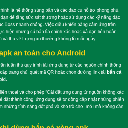
hính là hệ thống súng bắn và các đạo cụ hỗ trợ phong phú.
 đạn để tăng sức sát thương hoặc sử dụng các kỹ năng đặc
ục Boss nhanh chóng. Việc điều khiển bằng cảm ứng trên
ực hiện những cú bắn tỉa chính xác hoặc xả đạn liên hoàn
hũ và thu về lượng xu thưởng khổng lồ mỗi ngày.
 apk an toàn cho Android
 cần tuân thủ quy trình tải ứng dụng từ các nguồn chính thống
y cập trang chủ, quét mã QR hoặc chọn đường link tải
bắn cá
oid.
 điện thoại và cho phép “Cài đặt ứng dụng từ nguồn không xác
 cài đặt thành công, ứng dụng sẽ tự động cập nhật những phiên
ệm những tính năng đột phá và kho trò chơi mới mà không cần
 khi dùng bắn cá xèng apk