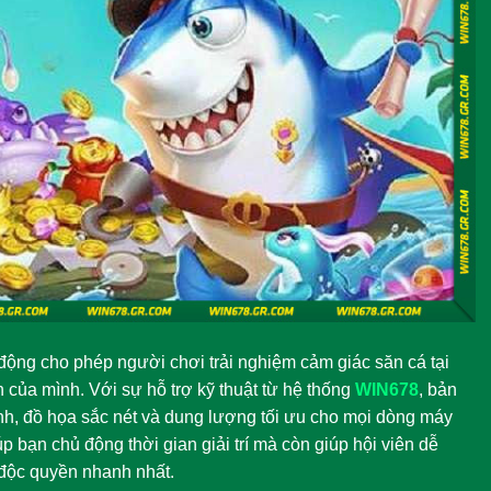
động cho phép người chơi trải nghiệm cảm giác săn cá tại
nh của mình. Với sự hỗ trợ kỹ thuật từ hệ thống
WIN678
, bản
anh, đồ họa sắc nét và dung lượng tối ưu cho mọi dòng máy
p bạn chủ động thời gian giải trí mà còn giúp hội viên dễ
độc quyền nhanh nhất.