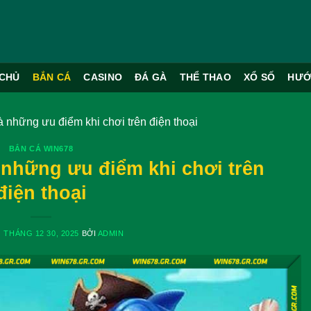
CHỦ
BẮN CÁ
CASINO
ĐÁ GÀ
THỂ THAO
XỔ SỐ
HƯỚ
 những ưu điểm khi chơi trên điện thoại
BẮN CÁ WIN678
 những ưu điểm khi chơi trên
điện thoại
O
THÁNG 12 30, 2025
BỞI
ADMIN