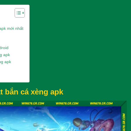
 apk mới nhất
droid
ng apk
ng apk
ặt bắn cá xèng apk