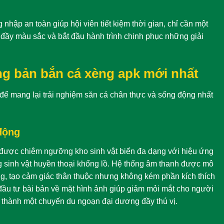
 nhập an toàn giúp hội viên tiết kiệm thời gian, chỉ cần một
 đầy màu sắc và bắt đầu hành trình chinh phục những giải
ong bản bắn cá xèng apk mới nhất
ể mang lại trải nghiệm săn cá chân thực và sống động nhất
động
 được chiêm ngưỡng kho sinh vật biển đa dạng với hiệu ứng
 sinh vật huyền thoại khổng lồ. Hệ thống âm thanh được mô
g, tạo cảm giác thân thuộc nhưng không kém phần kích thích
 đầu tư bài bản về mặt hình ảnh giúp giảm mỏi mắt cho người
ơi thành một chuyến du ngoạn đại dương đầy thú vị.