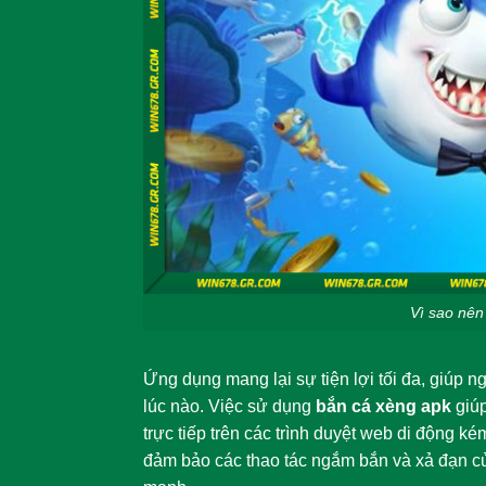
Vì sao nên
Ứng dụng mang lại sự tiện lợi tối đa, giúp 
lúc nào.
Việc sử dụng
bắn cá xèng apk
giúp
trực tiếp trên các trình duyệt web di động k
đảm bảo các thao tác ngắm bắn và xả đạn c